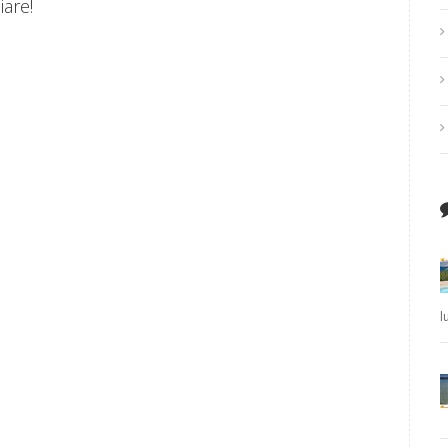
iare!
l