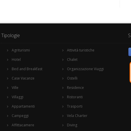
Tipologie
S
Agriturismi
Attività turistiche
Hotel
Chalet
Bed and Breakfast
Organizzazione Viaggi
Case Vacanze
Ostelli
Ville
Residence
Villaggi
Ristoranti
Appartamenti
Trasporti
Campeggi
Vela Charter
Affittacamere
Diving