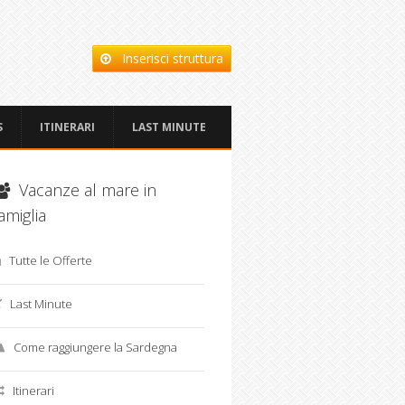
Inserisci struttura
S
ITINERARI
LAST MINUTE
Vacanze al mare in
amiglia
Tutte le Offerte
Last Minute
Come raggiungere la Sardegna
Itinerari