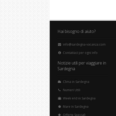
Hai bisogno di aiuto?
info@sardegna-vacanza.com
Contattaci per ogni info
Notizie utili per viaggiare in
Sardegna
Clima in Sardegna
Numeri Utili
Week end in Sardegna
Mare in Sardegna
Offerte Speciali