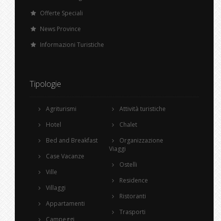
Offerte Speciali
News Province
Informazioni Turistiche
Tipologie
Agriturismi
Attività turistiche
Hotel
Chalet
Bed and Breakfast
Organizzazione
Viaggi
Case Vacanze
Ostelli
Ville
Residence
Villaggi
Ristoranti
Appartamenti
Trasporti
Campeggi