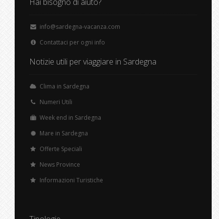
Hai bisogno di aiuto?
info@sardegna-vacanza.com
Contattaci per ogni info
Notizie utili per viaggiare in Sardegna
Clima in Sardegna
Numeri Utili
Week end in Sardegna
Mare in Sardegna
Offerte Speciali
News Province
Informazioni Turistiche