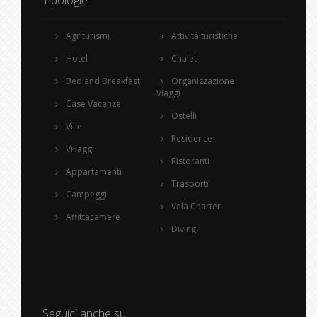
Tipologie
Agriturismi
Attività turistiche
Hotel
Chalet
Bed and Breakfast
Organizzazione
Viaggi
Case Vacanze
Ostelli
Ville
Residence
Villaggi
Ristoranti
Appartamenti
Trasporti
Campeggi
Vela Charter
Affittacamere
Diving
Seguici anche su