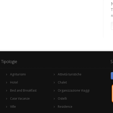
T
n
Tipologie
S
Agriturismi
Attività turistiche
Hotel
Chalet
Bed and Breakfast
Organizzazione Viaggi
Case Vacanze
Ostelli
Ville
Residence