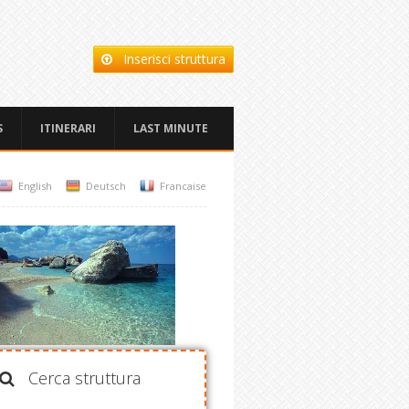
Inserisci struttura
S
ITINERARI
LAST MINUTE
English
Deutsch
Francaise
Cerca struttura