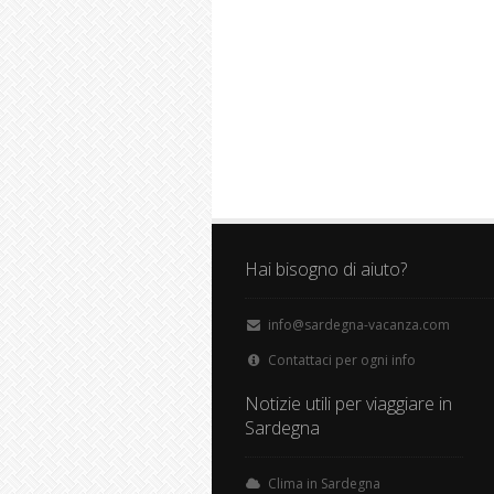
Hai bisogno di aiuto?
info@sardegna-vacanza.com
Contattaci per ogni info
Notizie utili per viaggiare in
Sardegna
Clima in Sardegna