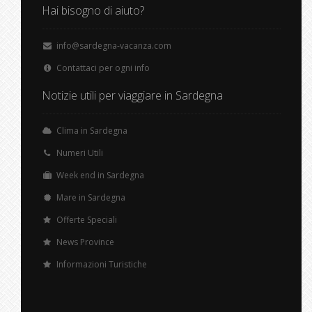
Hai bisogno di aiuto?
info@sardegna-vacanza.com
Contattaci per ogni info
Notizie utili per viaggiare in Sardegna
Clima in Sardegna
Numeri Utili
Week end in Sardegna
Mare in Sardegna
Offerte Speciali
News Province
Informazioni Turistiche