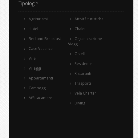
Tipologie
Agriturismi
Attività turistiche
Hotel
Chalet
Bed and Breakfast
Organizzazione
Viaggi
Case Vacanze
Ostelli
Ville
Residence
Villaggi
Ristoranti
Appartamenti
Trasporti
Campeggi
Vela Charter
Affittacamere
Diving