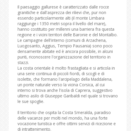
Il paesaggio gallurese è caratterizzato dalle rocce
granitiche e dall'asprezza dei rilievi che, pur non
essendo particolarmente alti (il monte Limbara
raggiunge i 1350 metri sopra il livello del mare),
hanno costituito per millenni una barriera fra questa
regione e i vicini territori delle Baronie e del Montalbo.
Le campagne dell'interno (comuni di Arzachena,
Luogosanto, Aggius, Tempio Pausania) sono poco
densamente abitate ed è ancora possibile, in alcuni
punti, riconoscere l'organizzazione del territorio in
stazzi.
La costa orientale è molto frastagliata e si articola in
una serie continua di piccoli fiordi, di scogli e di
isolette, che formano l'arcipelago della Maddalena,
un ponte naturale verso la vicina Corsica, al cui
interno si trova anche l'isola di Caprera, suggestivo
ultimo asilo di Giuseppe Garibaldi nel quale si trovano
le sue spoglie.
Il territorio che ospita la Costa Smeralda, paradiso
delle vacanze per molti nel mondo, ha una forte
vocazione turistica e offre ottimi servizi di ricezione e
di intrattenimento.