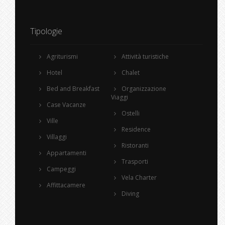
Tipologie
Agriturismi
Attività turistiche
Hotel
Chalet
Bed and Breakfast
Organizzazione
Viaggi
Case Vacanze
Ostelli
Ville
Residence
Villaggi
Ristoranti
Appartamenti
Trasporti
Campeggi
Vela Charter
Affittacamere
Diving