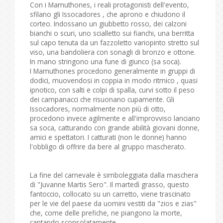
Con i Mamuthones, i reali protagonisti dell'evento,
sfilano gli Issocadores , che aprono e chiudono il
corteo. Indossano un giubbetto rosso, dei calzoni
bianchi o scuri, uno scialletto sui fianchi, una berritta
sul capo tenuta da un fazzoletto variopinto stretto sul
viso, una bandoliera con sonagli di bronzo e ottone.
In mano stringono una fune di giunco (sa soca).
I Mamuthones procedono generalmente in gruppi di
dodici, muovendosi in coppia in modo ritmico , quasi
ipnotico, con salti e colpi di spalla, curvi sotto il peso
dei campanacci che risuonano cupamente. Gli
Issocadores, normalmente non più di otto,
procedono invece agilmente e all'improvviso lanciano
sa soca, catturando con grande abilità giovani donne,
amici e spettatori. I catturati (non le donne) hanno
l'obbligo di offrire da bere al gruppo mascherato.
La fine del carnevale è simboleggiata dalla maschera
di "Juvanne Martis Sero". Il martedì grasso, questo
fantoccio, collocato su un carretto, viene trascinato
per le vie del paese da uomini vestiti da "zios e zias"
che, come delle prefiche, ne piangono la morte,
cantando sconsolatamente.