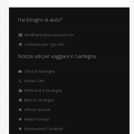
Hai bisogno di aiuto?
info@sardegna-vacanza.com
Contattaci per ogni info
Notizie utili per viaggiare in Sardegna
Clima in Sardegna
Numeri Utili
Week end in Sardegna
Mare in Sardegna
Offerte Speciali
News Province
Informazioni Turistiche