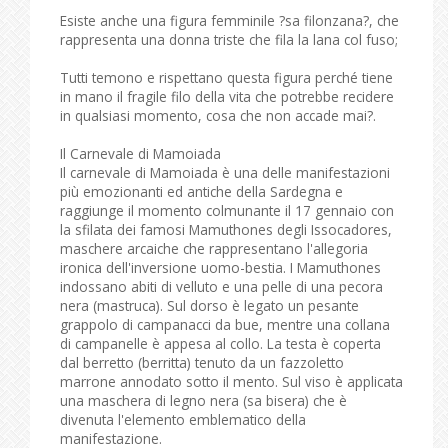
Esiste anche una figura femminile ?sa filonzana?, che
rappresenta una donna triste che fila la lana col fuso;
Tutti temono e rispettano questa figura perché tiene
in mano il fragile filo della vita che potrebbe recidere
in qualsiasi momento, cosa che non accade mai?.
Il Carnevale di Mamoiada
Il carnevale di Mamoiada è una delle manifestazioni
più emozionanti ed antiche della Sardegna e
raggiunge il momento colmunante il 17 gennaio con
la sfilata dei famosi Mamuthones degli Issocadores,
maschere arcaiche che rappresentano l'allegoria
ironica dell'inversione uomo-bestia. I Mamuthones
indossano abiti di velluto e una pelle di una pecora
nera (mastruca). Sul dorso è legato un pesante
grappolo di campanacci da bue, mentre una collana
di campanelle è appesa al collo. La testa è coperta
dal berretto (berritta) tenuto da un fazzoletto
marrone annodato sotto il mento. Sul viso è applicata
una maschera di legno nera (sa bisera) che è
divenuta l'elemento emblematico della
manifestazione.