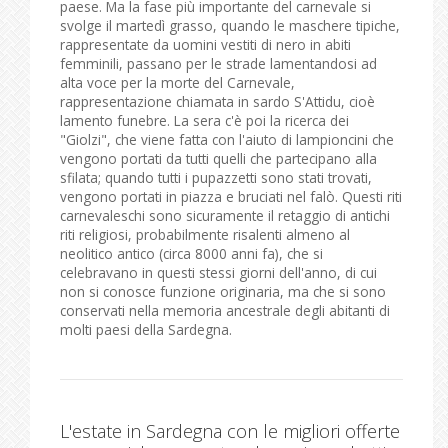
paese. Ma la fase più importante del carnevale si
svolge il martedì grasso, quando le maschere tipiche,
rappresentate da uomini vestiti di nero in abiti
femminili, passano per le strade lamentandosi ad
alta voce per la morte del Carnevale,
rappresentazione chiamata in sardo S'Attidu, cioè
lamento funebre. La sera c'è poi la ricerca dei
"Giolzi", che viene fatta con l'aiuto di lampioncini che
vengono portati da tutti quelli che partecipano alla
sfilata; quando tutti i pupazzetti sono stati trovati,
vengono portati in piazza e bruciati nel falò. Questi riti
carnevaleschi sono sicuramente il retaggio di antichi
riti religiosi, probabilmente risalenti almeno al
neolitico antico (circa 8000 anni fa), che si
celebravano in questi stessi giorni dell'anno, di cui
non si conosce funzione originaria, ma che si sono
conservati nella memoria ancestrale degli abitanti di
molti paesi della Sardegna.
L'estate in Sardegna con le migliori offerte