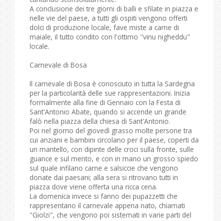
A conclusione dei tre giorni di balli e sfilate in piazza e
nelle vie del paese, a tutti gli ospiti vengono offerti
dolci di produzione locale, fave miste a carne di
maiale, il tutto condito con l'ottimo "vinu nigheddu"
locale.
Carnevale di Bosa
Il carnevale di Bosa è conosciuto in tutta la Sardegna
per la particolarità delle sue rappresentazioni. Inizia
formalmente alla fine di Gennaio con la Festa di
Sant'Antonio Abate, quando si accende un grande
falò nella piazza della chiesa di Sant'Antonio.
Poi nel giorno del giovedì grasso molte persone tra
cui anziani e bambini circolano per il paese, coperti da
un mantello, con dipinte delle croci sulla fronte, sulle
guance e sul mento, e con in mano un grosso spiedo
sul quale infilano carne e salsiccie che vengono
donate dai paesani; alla sera si ritrovano tutti in
piazza dove viene offerta una ricca cena.
La domenica invece si fanno dei pupazzetti che
rappresentano il carnevale appena nato, chiamati
"Giolzi", che vengono poi sistemati in varie parti del