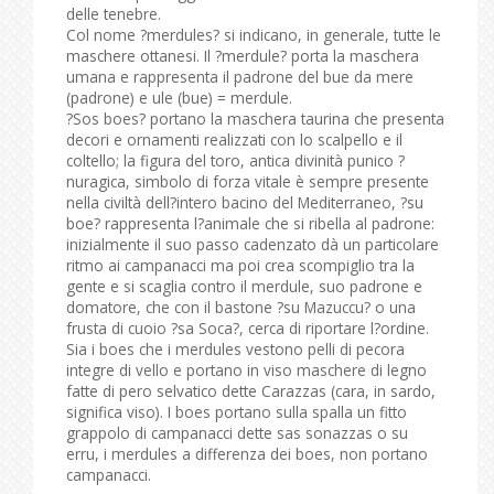
delle tenebre.
Col nome ?merdules? si indicano, in generale, tutte le
maschere ottanesi. Il ?merdule? porta la maschera
umana e rappresenta il padrone del bue da mere
(padrone) e ule (bue) = merdule.
?Sos boes? portano la maschera taurina che presenta
decori e ornamenti realizzati con lo scalpello e il
coltello; la figura del toro, antica divinità punico ?
nuragica, simbolo di forza vitale è sempre presente
nella civiltà dell?intero bacino del Mediterraneo, ?su
boe? rappresenta l?animale che si ribella al padrone:
inizialmente il suo passo cadenzato dà un particolare
ritmo ai campanacci ma poi crea scompiglio tra la
gente e si scaglia contro il merdule, suo padrone e
domatore, che con il bastone ?su Mazuccu? o una
frusta di cuoio ?sa Soca?, cerca di riportare l?ordine.
Sia i boes che i merdules vestono pelli di pecora
integre di vello e portano in viso maschere di legno
fatte di pero selvatico dette Carazzas (cara, in sardo,
significa viso). I boes portano sulla spalla un fitto
grappolo di campanacci dette sas sonazzas o su
erru, i merdules a differenza dei boes, non portano
campanacci.