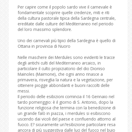
Per capire come il popolo sardo vive il carnevale è
fondamentale scoprire quelle credenze, miti e riti
della cultura pastorale tipica della Sardegna centrale,
ereditate dalle culture del Mediterraneo nel periodo
del loro massimo splendore.
Uno dei carnevali più tipici della Sardegna è quello di
Ottana in provincia di Nuoro
Nelle maschere dei Merdules sono evidenti le tracce
degli antichi culti del Mediterraneo arcaico, in
particolare il culto propiziatorio del dio Dioniso
Mainoles (Maimone), che ogni anno rinasce a
primavera, risveglia la natura e la vegetazione, per
ottenere piogge abbondanti e buoni raccolti delle
messi.
Il periodo delle esibizioni comincia il 16 Gennaio nel
tardo pomeriggio: è il giorno di S. Antonio, dopo la
funzione religiosa che termina con la benedizione di
un grande falò in piazza, i merdules si esibiscono
uscendo dai vicoli del paese e confluendo attorno al
fuoco. E? sicuramente un?esibizione particolare resa
ancora di più suggestiva dalle luci del fuoco nel buio