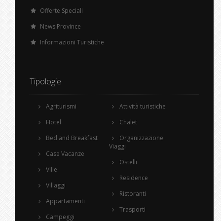
Offerte Speciali
News Province
Informazioni Turistiche
Tipologie
Agriturismi
Attività turistiche
Hotel
Chalet
Bed and Breakfast
Organizzazione
Viaggi
Case Vacanze
Ostelli
Ville
Residence
Villaggi
Ristoranti
Appartamenti
Trasporti
Campeggi