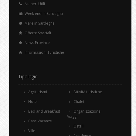
Numeri Utili
Week end in Sardegna
Mare in Sardegna
Offerte Speciali
News Province
Informazioni Turistiche
Tipologie
Agriturismi
Attività turistiche
Hotel
Chalet
Bed and Breakfast
Organizzazione
Viaggi
Case Vacanze
Ostelli
Ville
Residence