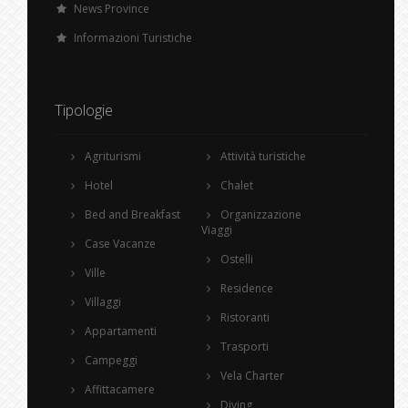
News Province
Informazioni Turistiche
Tipologie
Agriturismi
Attività turistiche
Hotel
Chalet
Bed and Breakfast
Organizzazione
Viaggi
Case Vacanze
Ostelli
Ville
Residence
Villaggi
Ristoranti
Appartamenti
Trasporti
Campeggi
Vela Charter
Affittacamere
Diving