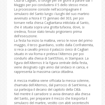
Città di Cagliari, si svolge per tre giorni a partire dal 1
Maggio per poi concludersi il 5 dello stesso mese.
La processione consiste nell'accompagnare il
simulacro del Santo lungo i luoghi del suo martirio
avvenuto a Nora il 15 gennaio del 303, per poi
tornare nella chiesa Cagliaritana intitolata al Santo,
che è situata sopra una grotta tufacea, dove, si
credeva, fosse stato tenuto prigioniero prima
dell'esecuzione.
La festa ha inizio la mattina, verso le nove del primo
maggio, il terzo guardiano, scelto dalla Confraternita,
si reca a cavallo presso il palazzo civico di Cagliari
situato in via Roma e preleva l'Alternos per poi
condurlo alla chiesa di Sant'Efisio, in Stampace. La
figura dell'Alternos è la figura centrale della festa,
viene designato ogni anno dal sindaco in carica, e
rappresenta la massima carica cittadina.
A mezza mattina viene officiata la messa solenne,
chiamata dell'Alternos, dal parrocco di Sant'Anna, a
cui partecipa il decano del capitolo della Città.
Nel mentre il carradore si avvia dinnanzi alla chiesa
del Santo, per preparare il mezzo che trasporta il
simulacro del martire, vestito con abiti secenteschi