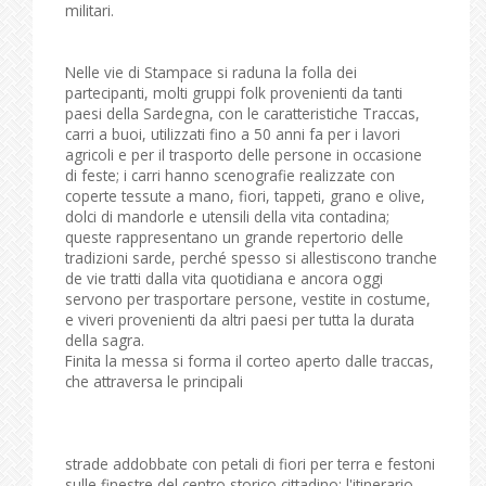
militari.
Nelle vie di Stampace si raduna la folla dei
partecipanti, molti gruppi folk provenienti da tanti
paesi della Sardegna, con le caratteristiche Traccas,
carri a buoi, utilizzati fino a 50 anni fa per i lavori
agricoli e per il trasporto delle persone in occasione
di feste; i carri hanno scenografie realizzate con
coperte tessute a mano, fiori, tappeti, grano e olive,
dolci di mandorle e utensili della vita contadina;
queste rappresentano un grande repertorio delle
tradizioni sarde, perché spesso si allestiscono tranche
de vie tratti dalla vita quotidiana e ancora oggi
servono per trasportare persone, vestite in costume,
e viveri provenienti da altri paesi per tutta la durata
della sagra.
Finita la messa si forma il corteo aperto dalle traccas,
che attraversa le principali
strade addobbate con petali di fiori per terra e festoni
sulle finestre del centro storico cittadino; l'itinerario