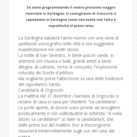
Se state programmando il vostro prossimo viaggio
invernale in Sardegna, vi consigliamo di trascorre il
capodanno in Sardegna come non avete mai fatto e
soprattutto in pieno relax
La Sardegna saluterà l'anno nuovo con una serie di
spettacoli scenografici nelle città e con suggestive
manifestazioni nei centri storici.
La notte di San Silvestro, in tante piazze sarde, si
animerà con musica e balli, grandi artisti e tanta
allegria. Al culmine, come di consueto, l'esplosione
colorata dei fuochi d'artificio.
Ma vogliamo porre l'attenzione su una delle tradizioni
del capodanno Sardo.
Candelarìa di Orgosolo
La mattina del 31 dicembre i bambini di Orgosolo si
recano di casa in casa per chiedere "sa candelarìa".
Le porte aperte, le donne sono pronte ad accogliere
positivamente e con sollecitudine la richiesta: "A nolla
dàzes sa candelarìa?" (ci date la candelarìa?), che
dalle prime luci del mattino fino a mezzogiorno
risuonerà ininterrottamente sugli usci del case del
paese.