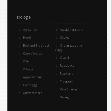
Tipologie
Agriturismi
Attività turistiche
Hotel
Chalet
Bed and Breakfast
Organizzazione
Viaggi
Case Vacanze
Ostelli
Ville
Residence
Villaggi
Ristoranti
Appartamenti
Trasporti
Campeggi
Vela Charter
Affittacamere
Diving