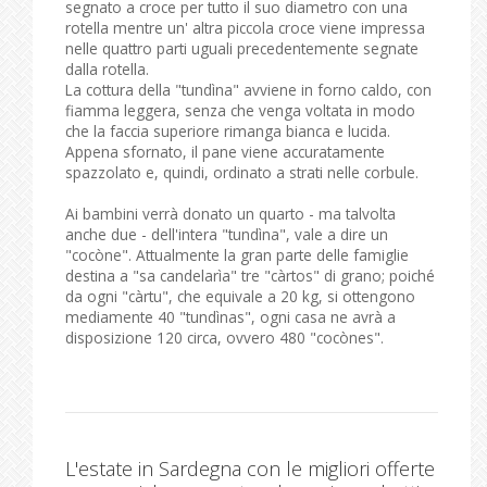
segnato a croce per tutto il suo diametro con una
rotella mentre un' altra piccola croce viene impressa
nelle quattro parti uguali precedentemente segnate
dalla rotella.
La cottura della "tundìna" avviene in forno caldo, con
fiamma leggera, senza che venga voltata in modo
che la faccia superiore rimanga bianca e lucida.
Appena sfornato, il pane viene accuratamente
spazzolato e, quindi, ordinato a strati nelle corbule.
Ai bambini verrà donato un quarto - ma talvolta
anche due - dell'intera "tundìna", vale a dire un
"cocòne". Attualmente la gran parte delle famiglie
destina a "sa candelarìa" tre "càrtos" di grano; poiché
da ogni "càrtu", che equivale a 20 kg, si ottengono
mediamente 40 "tundìnas", ogni casa ne avrà a
disposizione 120 circa, ovvero 480 "cocònes".
L'estate in Sardegna con le migliori offerte