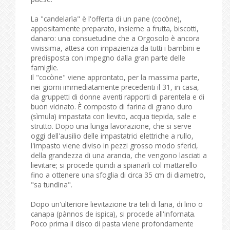
La "candelarìa" è l'offerta di un pane (cocòne),
appositamente preparato, insieme a frutta, biscotti,
danaro: una consuetudine che a Orgosolo è ancora
vivissima, attesa con impazienza da tutti i bambini e
predisposta con impegno dalla gran parte delle
famiglie.
Il "cocòne" viene approntato, per la massima parte,
nei giorni immediatamente precedenti il 31, in casa,
da gruppetti di donne aventi rapporti di parentela e di
buon vicinato. È composto di farina di grano duro
(sìmula) impastata con lievito, acqua tiepida, sale e
strutto. Dopo una lunga lavorazione, che si serve
oggi dell'ausilio delle impastatrici elettriche a rullo,
l'impasto viene diviso in pezzi grosso modo sferici,
della grandezza di una arancia, che vengono lasciati a
lievitare; si procede quindi a spianarli col mattarello
fino a ottenere una sfoglia di circa 35 cm di diametro,
"sa tundìna".
Dopo un'ulteriore lievitazione tra teli di lana, di lino o
canapa (pànnos de ispica), si procede all'infornata.
Poco prima il disco di pasta viene profondamente