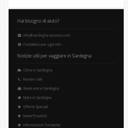
Hai bisogno di aiuto?
info@sardegna-vacanza.com
Contattaci per ogni info
Notizie utili per viaggiare in Sardegna
Clima in Sardegna
Numeri Utili
Week end in Sardegna
Mare in Sardegna
Offerte Speciali
News Province
Informazioni Turistiche