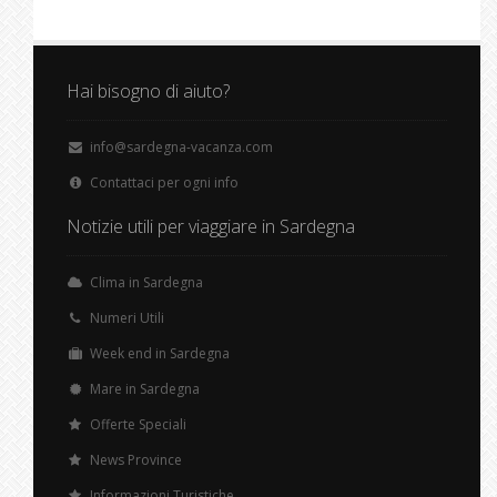
Hai bisogno di aiuto?
info@sardegna-vacanza.com
Contattaci per ogni info
Notizie utili per viaggiare in Sardegna
Clima in Sardegna
Numeri Utili
Week end in Sardegna
Mare in Sardegna
Offerte Speciali
News Province
Informazioni Turistiche