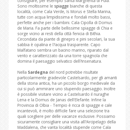
consigliare, per esempio Santa Margherita di Pula.
Sono moltissime le
spiagge
bianche di questa
località, come Cala Verde, Is Morus e Stella Marina,
tutte con acqua limpidissima e fondali molto bassi,
perfette anche per i bambini. Cala Cipolla di Domus
de Maria. Fa parte delle bellissime spiagge di Chia e
sorge vicino ai resti della città fenicia di Bithia.
Circondata da piante di ginepro e pini secolari, la sua
sabbia è opalina e l?acqua trasparente. Capo
Malfatano sembra un bacino marino, riparato dal
vento e caratterizzato da una torre spagnola che
domina il paesaggio selvatico dell?insenatura.
Nella
Sardegna
del nord potrebbe risultate
particolarmente gradevole Castelsardo, per gli amanti
della storia antica, ha un piccolo borgo medievale da
cui si può ammirare uno stupendo paesaggio. Inoltre
è possibile visitare vicino a Castelsardo il nuraghe
Lena e la Domus de Janas dell'Elefante. Infine la
Provincia di Olbia - Tempio è ricca di spiagge e cale
incantevoli, è molto difficile fare una selezione tra
quali scegliere per delle vacanze esclusive. Possiamo
sicuramente consigliare una visita all?Arcipelago della
Maddalena, che vanta località stupende come Cala