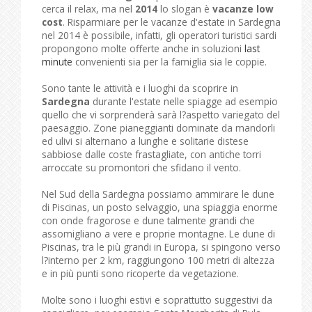
cerca il relax, ma nel
2014
lo slogan è
vacanze low
cost
. Risparmiare per le vacanze d'estate in Sardegna
nel 2014 è possibile, infatti, gli operatori turistici sardi
propongono molte offerte anche in soluzioni
last
minute
convenienti sia per la famiglia sia le coppie.
Sono tante le attività e i luoghi da scoprire in
Sardegna
durante l'estate nelle spiagge ad esempio
quello che vi sorprenderà sarà l?aspetto variegato del
paesaggio. Zone pianeggianti dominate da mandorli
ed ulivi si alternano a lunghe e solitarie distese
sabbiose dalle coste frastagliate, con antiche torri
arroccate su promontori che sfidano il vento.
Nel Sud della Sardegna possiamo ammirare le dune
di Piscinas, un posto selvaggio, una spiaggia enorme
con onde fragorose e dune talmente grandi che
assomigliano a vere e proprie montagne. Le dune di
Piscinas, tra le più grandi in Europa, si spingono verso
l?interno per 2 km, raggiungono 100 metri di altezza
e in più punti sono ricoperte da vegetazione.
Molte sono i luoghi estivi e soprattutto suggestivi da