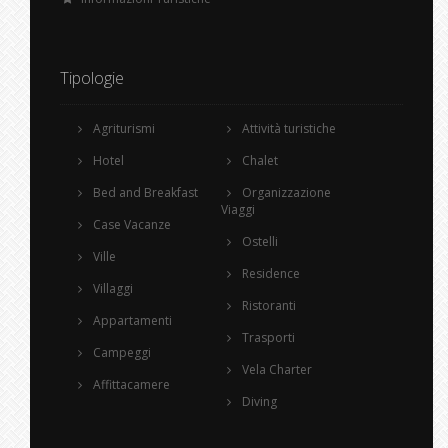
Tipologie
Agriturismi
Attività turistiche
Hotel
Chalet
Bed and Breakfast
Organizzazione
Viaggi
Case Vacanze
Ostelli
Ville
Residence
Villaggi
Ristoranti
Appartamenti
Trasporti
Campeggi
Vela Charter
Affittacamere
Diving