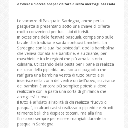
davvero un'occasioneper visitare questa meravigliosa isola
Le vacanze di Pasqua in Sardegna, anche per la
pasquetta si presentano sotto una chiave di offerte
molto convenienti per tutti i tipi di turisti.
In occasione delle festività pasquali, compaiono sulle
tavole dlla tradizione sarda sontuosi banchetti. La
Sardegna con la sua "sa pipiedda", cioè la bambolina
che veniva donata alle bambine, e su zirante, per i
maschietti e tra le regioni che più ama la storia
culinaria. Utilizzando della pasta per il pane si realizza
nel caso della pipiedda una sorta di pagnotta che
raffigura una bambina vestita di tutto punto e si
inserisce nella zona del ventre un bell'uovo; su zirante
dei bambini è ancora più semplice poichè si deve
realizzare con la pasta una sorta di ghirlanda che
accoglierà l'uovo.
Il tutto è affidato all'abilità di chi realizza "l'uovo di
pasqua", in alcuni casi si realizzano pipiedde e ziranti
talmente belli che dispiace toccarli, ma alla fine
finiscono sempre per essere mangiati durante la
pasqua in Sardegna.