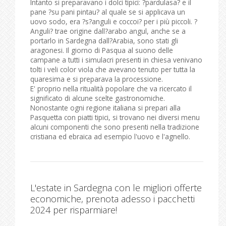
Intanto si preparavano i dolci tipici: ?pardulasa? e il
pane ?su pani pintau? al quale se si applicava un
uovo sodo, era ?s?anguli e coccoi? per i più piccoli. ?
Anguli? trae origine dall?arabo angul, anche se a
portarlo in Sardegna dall?Arabia, sono stati gli
aragonesi. Il giorno di Pasqua al suono delle
campane a tutti i simulacri presenti in chiesa venivano
tolti i veli color viola che avevano tenuto per tutta la
quaresima e si preparava la processione.
E' proprio nella ritualità popolare che va ricercato il
significato di alcune scelte gastronomiche.
Nonostante ogni regione italiana si prepari alla
Pasquetta con piatti tipici, si trovano nei diversi menu
alcuni componenti che sono presenti nella tradizione
cristiana ed ebraica ad esempio l'uovo e l'agnello.
L'estate in Sardegna con le migliori offerte
economiche, prenota adesso i pacchetti
2024 per risparmiare!