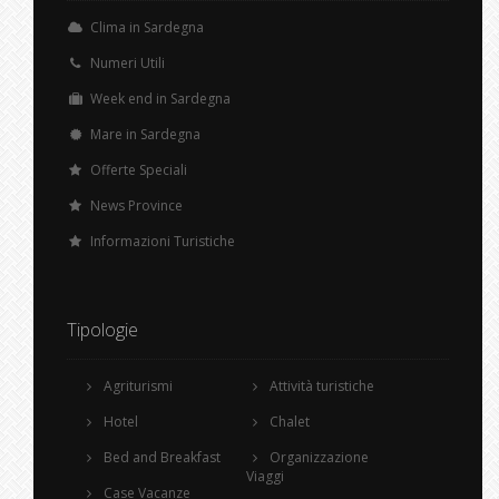
Clima in Sardegna
Numeri Utili
Week end in Sardegna
Mare in Sardegna
Offerte Speciali
News Province
Informazioni Turistiche
Tipologie
Agriturismi
Attività turistiche
Hotel
Chalet
Bed and Breakfast
Organizzazione
Viaggi
Case Vacanze