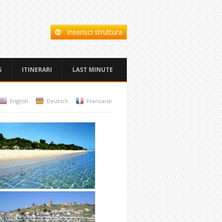
Inserisci struttura
S
ITINERARI
LAST MINUTE
English
Deutsch
Francaise