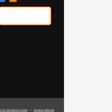
risci Struttura Gratis
/
Gestisci Attività