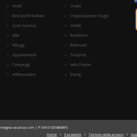
Hotel
Chalet
Bed and Breakfast
Organizzazione Viaggi
Case Vacanze
Ostelli
Ville
Residence
Villaggi
Ristoranti
Appartamenti
Trasporti
Campeggi
Vela Charter
Affittacamere
Diving
ardegna-vacanza.com
| P.IVA 01505480895
Home
/
Il progetto
/
Termini della privacy
/
Inse