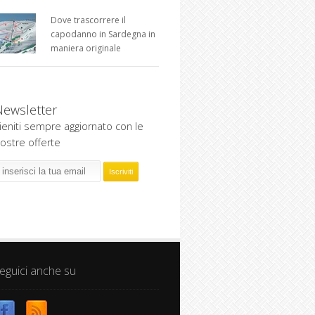
Dove trascorrere il
capodanno in Sardegna in
maniera originale
Newsletter
ieniti sempre aggiornato con le
ostre offerte
eguici anche su