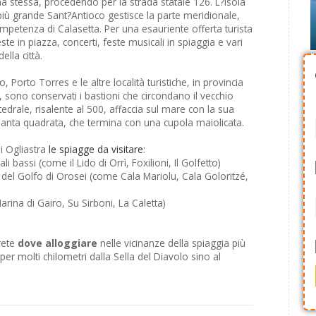
na stessa, procedendo per la strada statale 126. L?isola
più grande Sant?Antioco gestisce la parte meridionale,
ompetenza di Calasetta. Per una esauriente offerta turista
te in piazza, concerti, feste musicali in spiaggia e vari
ella città.
Porto Torres e le altre località turistiche, in provincia
a, sono conservati i bastioni che circondano il vecchio
tedrale, risalente al 500, affaccia sul mare con la sua
ianta quadrata, che termina con una cupola maiolicata.
i Ogliastra
le spiagge da visitare
:
 bassi (come il Lido di Orrì, Foxilioni, Il Golfetto)
a del Golfo di Orosei (come Cala Mariolu, Cala Goloritzé,
rina di Gairo, Su Sirboni, La Caletta)
rete
dove alloggiare
nelle vicinanze della spiaggia più
per molti chilometri dalla Sella del Diavolo sino al