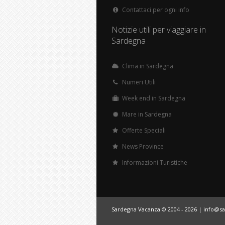
Contattaci per ogni info
Notizie utili per viaggiare in
Sardegna
Clima in Sardegna
Numeri Utili
Week end in Sardegna
Mare in Sardegna
Offerte Speciali
News Province
Informazioni Turistiche
Sardegna Vacanza © 2004 - 2026 |
info@s