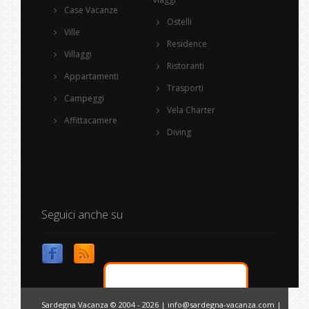
Case Vacanze
Ostelli
Ville
Residence
Villaggi
Ristoranti
Appartamenti
Trasporti
Campeggi
Vela Charter
Affittacamere
Diving
Seguici anche su
Sardegna Vacanza © 2004 - 2026 |
info@sardegna-vacanza.com
|