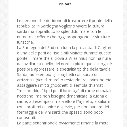
visitare.
Le persone che decidono di trascorrere il ponte della
repubblica in Sardegna vogliono vivere la cultura
sarda ma soprattutto lo splendido mare con le
numerose offerte che oggi propongono le strutture
turistiche.
La Sardegna del Sud con tutta la provincia di Cagliari
è una delle parti dell'isola più visitate durante questo
ponte, il mare che si trova a Villasimius non ha nulla
da invidiare a quello del nord in più in questi luoghi è
possibile apprezzare le specialità tipiche della tavola
Sarda, ad esempio gli spaghetti con succo di
arrizzonis (ricci di mare) o restando tra i primi potete
assaggiare i mitici gnocchetti di semola chiamati
"malloreddus" tipici per il loro ragù di carne di maiale
nostrano, ma non bisogna dimenticare la cucina di
carne, ad esempio il maialetto e l?agnello, e salumi
con i profumi di anice e spezie, per non parlare dei
formaggi e dei vini sardi che spesso sono poco
conosciuti.
La parte settentrionale ovviamente rimane la meta