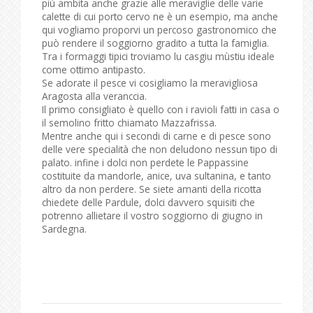
più ambita anche grazie alle meraviglie delle varie
calette di cui porto cervo ne è un esempio, ma anche
qui vogliamo proporvi un percoso gastronomico che
può rendere il soggiorno gradito a tutta la famiglia.
Tra i formaggi tipici troviamo lu casgiu mùstiu ideale
come ottimo antipasto.
Se adorate il pesce vi cosigliamo la meravigliosa
Aragosta alla veranccia.
Il primo consigliato è quello con i ravioli fatti in casa o
il semolino fritto chiamato Mazzafrissa.
Mentre anche qui i secondi di carne e di pesce sono
delle vere specialità che non deludono nessun tipo di
palato. infine i dolci non perdete le Pappassine
costituite da mandorle, anice, uva sultanina, e tanto
altro da non perdere. Se siete amanti della ricotta
chiedete delle Pardule, dolci davvero squisiti che
potrenno allietare il vostro soggiorno di giugno in
Sardegna.