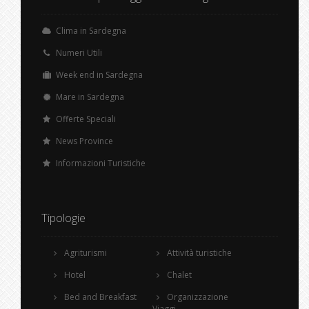
Clima in Sardegna
Numeri Utili
Week end in Sardegna
Mare in Sardegna
Offerte Speciali
News Province
Informazioni Turistiche
Tipologie
Agriturismi
Attività turistiche
Hotel
Chalet
Bed and Breakfast
Organizzazione
Viaggi