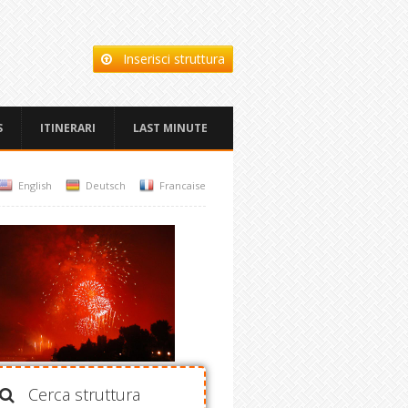
Inserisci struttura
S
ITINERARI
LAST MINUTE
English
Deutsch
Francaise
Cerca struttura