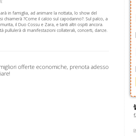
i:
 sarà in famiglia, ad animare la nottata, lo show del
si chiamerà ?Come il calcio sul capodanno?. Sul palco, a
amurita, il Duo Cossu e Zara, e tanti altri ospiti ancora.
ittà pullulerà di manifestazioni collaterali, concerti, danze.
 migliori offerte economiche, prenota adesso
iare!
f