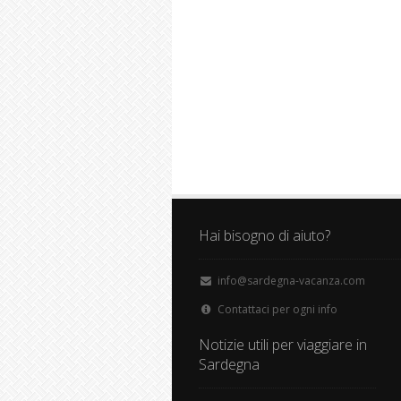
Hai bisogno di aiuto?
info@sardegna-vacanza.com
Contattaci per ogni info
Notizie utili per viaggiare in
Sardegna