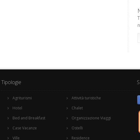
T
n
Tipologie
S
Agriturismi
Attività turistiche
Hotel
Chalet
Bed and Breakfast
Organizzazione Viaggi
Case Vacanze
Ostelli
Ville
Residence