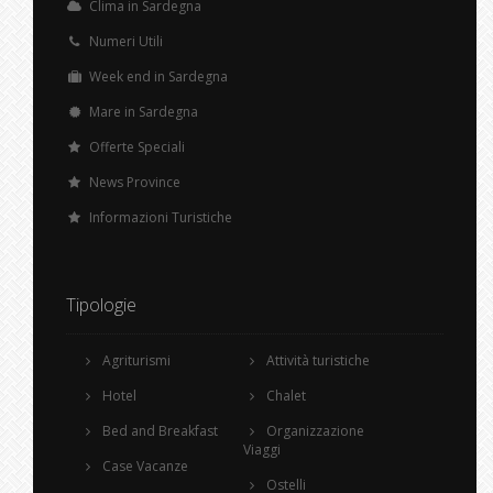
Clima in Sardegna
Numeri Utili
Week end in Sardegna
Mare in Sardegna
Offerte Speciali
News Province
Informazioni Turistiche
Tipologie
Agriturismi
Attività turistiche
Hotel
Chalet
Bed and Breakfast
Organizzazione
Viaggi
Case Vacanze
Ostelli