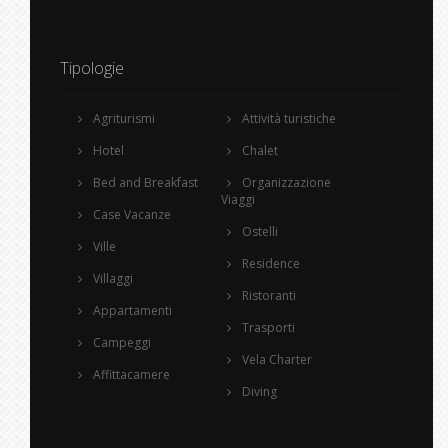
Tipologie
Agriturismi
Attività turistiche
Hotel
Chalet
Bed and Breakfast
Organizzazione
Viaggi
Case Vacanze
Ostelli
Ville
Residence
Villaggi
Ristoranti
Appartamenti
Trasporti
Campeggi
Vela Charter
Affittacamere
Diving