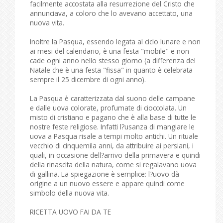
facilmente accostata alla resurrezione del Cristo che
annunciava, a coloro che lo avevano accettato, una
nuova vita.
Inoltre la Pasqua, essendo legata al ciclo lunare e non
ai mesi del calendario, è una festa "mobile" e non
cade ogni anno nello stesso giorno (a differenza del
Natale che è una festa "fissa" in quanto è celebrata
sempre il 25 dicembre di ogni anno).
La Pasqua è caratterizzata dal suono delle campane
e dalle uova colorate, profumate di cioccolata. Un
misto di cristiano e pagano che è alla base di tutte le
nostre feste religiose. Infatti l?usanza di mangiare le
uova a Pasqua risale a tempi molto antichi. Un rituale
vecchio di cinquemila anni, da attribuire ai persiani, i
quali, in occasione dell?arrivo della primavera e quindi
della rinascita della natura, come si regalavano uova
di gallina. La spiegazione è semplice: l?uovo dà
origine a un nuovo essere e appare quindi come
simbolo della nuova vita.
RICETTA UOVO FAI DA TE