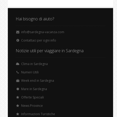
Hai bisogno di aiuto?
info@sardegna-vacanza.com
Contattaci per ogni info
Notizie utili per viaggiare in Sardegna
Clima in Sardegna
Numeri Utili
Week end in Sardegna
Mare in Sardegna
Offerte Speciali
News Province
Informazioni Turistiche