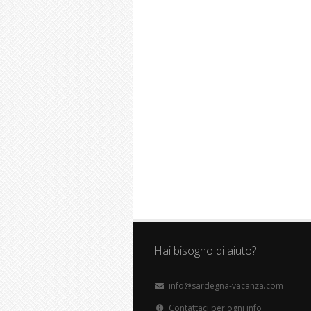
Hai bisogno di aiuto?
info@sardegna-vacanza.com
Contattaci per ogni info