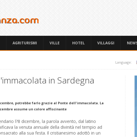
AGRITURISMI
VILLE
HOTEL
VILLAGGI
NEW
Language:
l'immacolata in Sardegna
icembre, potrebbe farlo grazie al Ponte dell'immacolata. La
cembre assume un colore affiscinante
dario l?8 dicembre, la parola avvento, dal latino
nificava la venuta annuale della divinità nel tempio ad
nsacrato alla sua festa. Il cristianesimo adottò in un