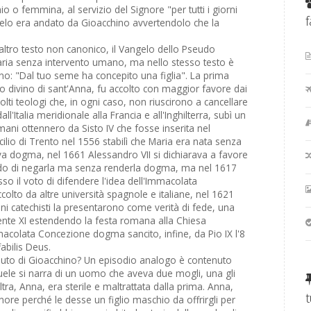
o o femmina, al servizio del Signore "per tutti i giorni
f
angelo era andato da Gioacchino avvertendolo che la
altro testo non canonico, il Vangelo dello Pseudo
ria senza intervento umano, ma nello stesso testo è
ino: "Dal tuo seme ha concepito una figlia". La prima
to divino di sant'Anna, fu accolto con maggior favore dai
lti teologi che, in ogni caso, non riuscirono a cancellare
all'Italia meridionale alla Francia e all'Inghilterra, subì un
mani ottennero da Sisto IV che fosse inserita nel
oncilio di Trento nel 1556 stabilì che Maria era nata senza
va dogma, nel 1661 Alessandro VII si dichiarava a favore
do di negarla ma senza renderla dogma, ma nel 1617
so il voto di difendere l'idea dell'Immacolata
colto da altre università spagnole e italiane, nel 1621
ni catechisti la presentarono come verità di fede, una
nte XI estendendo la festa romana alla Chiesa
acolata Concezione dogma sancito, infine, da Pio IX l'8
abilis Deus.
iuto di Gioacchino? Un episodio analogo è contenuto
muele si narra di un uomo che aveva due mogli, una gli
ltra, Anna, era sterile e maltrattata dalla prima. Anna,
nore perché le desse un figlio maschio da offrirgli per