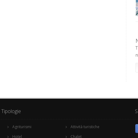
T
n
Tipologie
S
Agriturismi
Attività turistiche
Hotel
Chalet