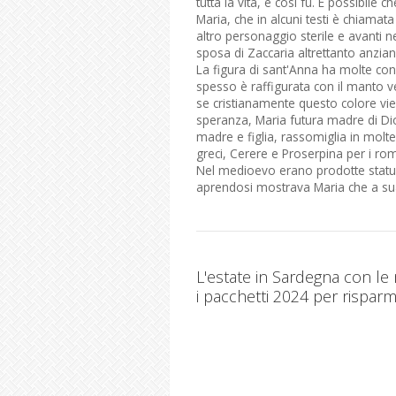
tutta la vita, e così fu. È possibile c
Maria, che in alcuni testi è chiama
altro personaggio sterile e avanti 
sposa di Zaccaria altrettanto anzian
La figura di sant'Anna ha molte conno
spesso è raffigurata con il manto v
se cristianamente questo colore vi
speranza, Maria futura madre di Di
madre e figlia, rassomiglia in mol
greci, Cerere e Proserpina per i rom
Nel medioevo erano prodotte statue
aprendosi mostrava Maria che a sua
L'estate in Sardegna con le
i pacchetti 2024 per risparm