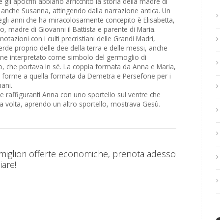
he gli apocrifi abbiano arricchito la storia della madre di
ta anche Susanna, attingendo dalla narrazione antica. Un
negli anni che ha miracolosamente concepito è Elisabetta,
o, madre di Giovanni il Battista e parente di Maria.
tazioni con i culti precristiani delle Grandi Madri,
erde proprio delle dee della terra e delle messi, anche
ene interpretato come simbolo del germoglio di
o, che portava in sé. La coppia formata da Anna e Maria,
te forme a quella formata da Demetra e Persefone per i
ani.
 raffiguranti Anna con uno sportello sul ventre che
 volta, aprendo un altro sportello, mostrava Gesù.
 migliori offerte economiche, prenota adesso
iare!