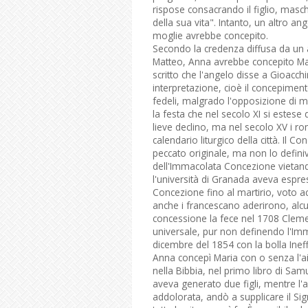
rispose consacrando il figlio, maschi
della sua vita". Intanto, un altro 
moglie avrebbe concepito.
Secondo la credenza diffusa da un 
Matteo, Anna avrebbe concepito Ma
scritto che l'angelo disse a Gioacch
interpretazione, cioè il concepimen
fedeli, malgrado l'opposizione di mo
la festa che nel secolo XI si estese d
lieve declino, ma nel secolo XV i ro
calendario liturgico della città. Il C
peccato originale, ma non lo defini
dell'Immacolata Concezione vietan
l'università di Granada aveva espres
Concezione fino al martirio, voto ac
anche i francescano aderirono, alcu
concessione la fece nel 1708 Cleme
universale, pur non definendo l'Imm
dicembre del 1854 con la bolla Ineff
Anna concepì Maria con o senza l'a
nella Bibbia, nel primo libro di Sa
aveva generato due figli, mentre l'a
addolorata, andò a supplicare il Sig