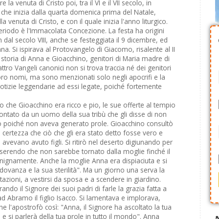
a venuta di Cristo poi, tra il VI e il VII secolo, in
o che inizia dalla quarta domenica prima del Natale,
 venuta di Cristo, e con il quale inizia l'anno liturgico.
eriodo è l'Immacolata Concezione. La festa ha origini
n dal secolo VIII, anche se festeggiata il 9 dicembre, ed
a. Si ispirava al Protovangelo di Giacomo, risalente al II
a storia di Anna e Gioacchino, genitori di Maria madre di
tro Vangeli canonici non si trova traccia né dei genitori
o nomi, ma sono menzionati solo negli apocrifi e la
notizie leggendarie ad essi legate, poiché fortemente
 che Gioacchino era ricco e pio, le sue offerte al tempio
ntato da un uomo della sua tribù che gli disse di non
to poiché non aveva generato prole. Gioacchino consultò
re certezza che ciò che gli era stato detto fosse vero e
i avevano avuto figli. Si ritirò nel deserto digiunando per
sserendo che non sarebbe tornato dalla moglie finché il
ignamente. Anche la moglie Anna era dispiaciuta e si
edovanza e la sua sterilità". Ma un giorno una serva la
zioni, a vestirsi da sposa e a scendere in giardino.
ndo il Signore dei suoi padri di farle la grazia fatta a
 ad Abramo il figlio Isacco. Si lamentava e implorava,
l'apostrofò così: "Anna, il Signore ha ascoltato la tua
, e si parlerà della tua prole in tutto il mondo". Anna