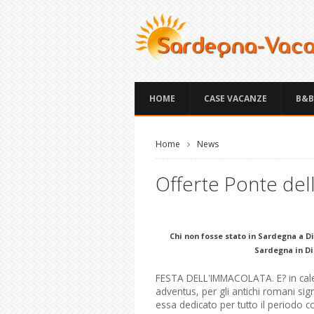
HOME
CASE VACANZE
B&B
Home
News
Offerte Ponte del
Chi non fosse stato in Sardegna a D
Sardegna in Di
FESTA DELL'IMMACOLATA. E? in calen
adventus, per gli antichi romani sig
essa dedicato per tutto il periodo co