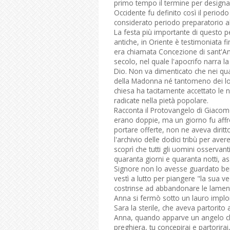
primo tempo il termine per designare l
Occidente fu definito così il period
considerato periodo preparatorio alla
La festa più importante di questo p
antiche, in Oriente è testimoniata fi
era chiamata Concezione di sant'Ann
secolo, nel quale l'apocrifo narra l
Dio. Non va dimenticato che nei quat
della Madonna né tantomeno dei lor
chiesa ha tacitamente accettato le 
radicate nella pietà popolare.
Racconta il Protovangelo di Giacomo
erano doppie, ma un giorno fu affro
portare offerte, non ne aveva dirit
l'archivio delle dodici tribù per ave
scoprì che tutti gli uomini osservant
quaranta giorni e quaranta notti, a
Signore non lo avesse guardato ben
vestì a lutto per piangere "la sua v
costrinse ad abbandonare le lamenta
Anna si fermò sotto un lauro implora
Sara la sterile, che aveva partorito
Anna, quando apparve un angelo che 
preghiera, tu concepirai e partorirai