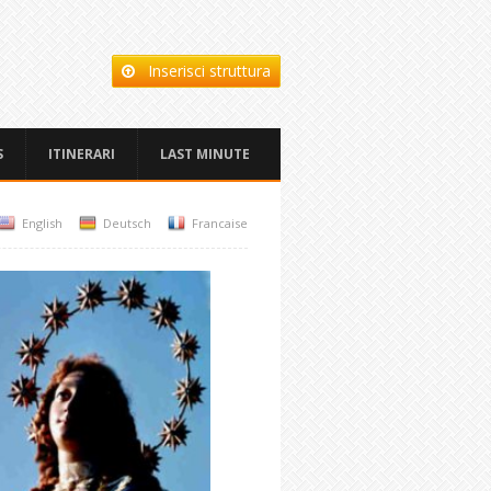
Inserisci struttura
S
ITINERARI
LAST MINUTE
English
Deutsch
Francaise