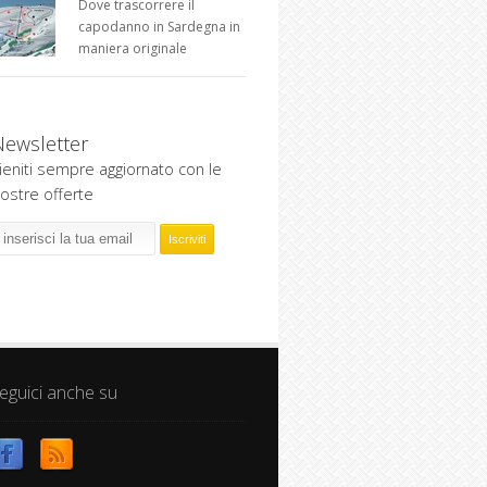
Dove trascorrere il
capodanno in Sardegna in
maniera originale
Newsletter
ieniti sempre aggiornato con le
ostre offerte
eguici anche su