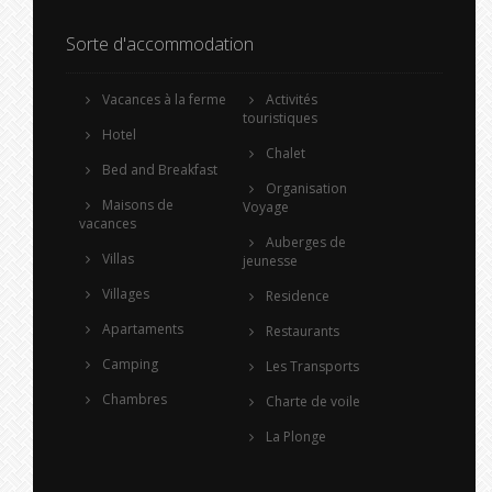
Sorte d'accommodation
Vacances à la ferme
Activités
touristiques
Hotel
Chalet
Bed and Breakfast
Organisation
Maisons de
Voyage
vacances
Auberges de
Villas
jeunesse
Villages
Residence
Apartaments
Restaurants
Camping
Les Transports
Chambres
Charte de voile
La Plonge