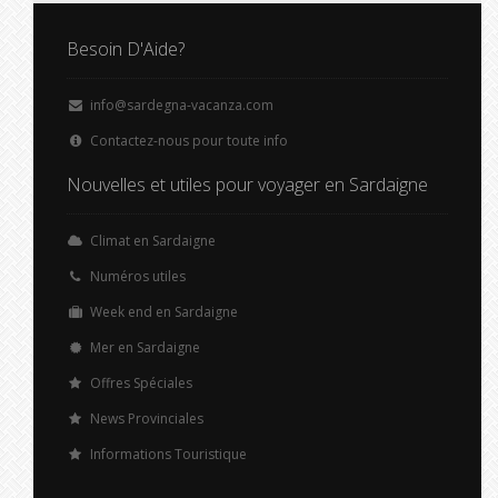
Besoin D'Aide?
info@sardegna-vacanza.com
Contactez-nous pour toute info
Nouvelles et utiles pour voyager en Sardaigne
Climat en Sardaigne
Numéros utiles
Week end en Sardaigne
Mer en Sardaigne
Offres Spéciales
News Provinciales
Informations Touristique