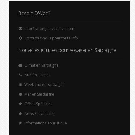
Besoin D'Aide?
info@sardegna-vacanza.com
Contactez-nous pour toute info
Nouvelles et utiles pour voyager en Sardaigne
Climat en Sardaigne
Numéros utiles
Week end en Sardaigne
Mer en Sardaigne
Offres Spéciales
News Provinciales
Informations Touristique