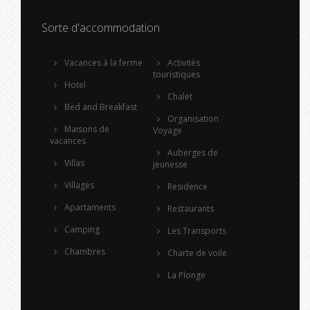
Sorte d'accommodation
Vacances à la ferme
Activités
touristiques
Hotel
Chalet
Bed and Breakfast
Organisation
Maisons de
Voyage
vacances
Auberges de
Villas
jeunesse
Villages
Residence
Apartaments
Restaurants
Camping
Les Transports
Chambres
Charte de voile
La Plonge