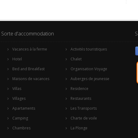
Sorte d'accommodation
S
Vacances à la ferme
Activités touristiques
Hotel
Chalet
Bed and Breakfast
Organisation Voyage
Maisons de vacances
Auberges de jeunesse
Villas
Residence
Villages
Restaurants
Apartaments
Les Transports
Camping
Charte de voile
Chambres
La Plonge