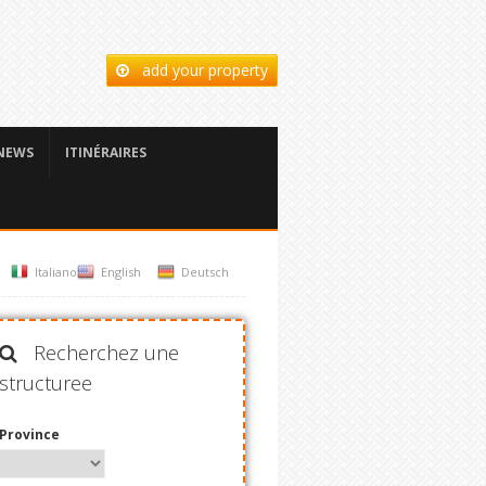
add your property
NEWS
ITINÉRAIRES
Italiano
English
Deutsch
Recherchez une
structuree
Province