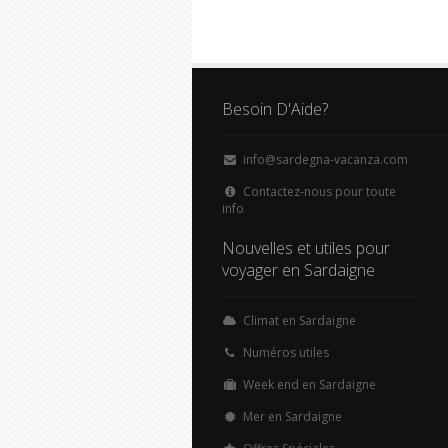
Besoin D'Aide?
info@sardegna-vacanza.com
Contactez-nous pour toute
info
Nouvelles et utiles pour
voyager en Sardaigne
Climat en Sardaigne
Numéros utiles
Week end en Sardaigne
Mer en Sardaigne