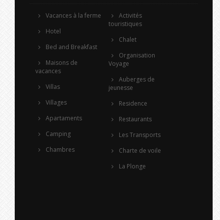
Vacances à la ferme
Activités
touristiques
Hotel
Chalet
Bed and Breakfast
Organisation
Maisons de
Voyage
vacances
Auberges de
Villas
jeunesse
Villages
Residence
Apartaments
Restaurants
Camping
Les Transports
Chambres
Charte de voile
La Plonge