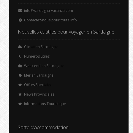
info@sardegna-vacanza.com
Contactez-nous pour toute info
Nouvelles et utiles pour voyager en Sardaigne
Climat en Sardaigne
Numéros utiles
Week end en Sardaigne
Mer en Sardaigne
Offres Spéciales
News Provinciales
Informations Touristique
Sorte d'accommodation