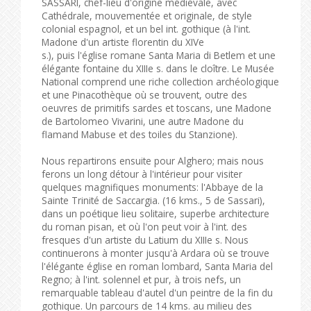
SASSARI, chef-lieu d'origine médiévale, avec
Cathédrale, mouvementée et originale, de style
colonial espagnol, et un bel int. gothique (à l'int.
Madone d'un artiste florentin du XIVe
s.), puis l'église romane Santa Maria di Betlem et une
élégante fontaine du XIIIe s. dans le cloître. Le Musée
National comprend une riche collection archéologique
et une Pinacothèque où se trouvent, outre des
oeuvres de primitifs sardes et toscans, une Madone
de Bartolomeo Vivarini, une autre Madone du
flamand Mabuse et des toiles du Stanzione).
Nous repartirons ensuite pour Alghero; mais nous
ferons un long détour à l'intérieur pour visiter
quelques magnifiques monuments: l'Abbaye de la
Sainte Trinité de Saccargia. (16 kms., 5 de Sassari),
dans un poétique lieu solitaire, superbe architecture
du roman pisan, et où l'on peut voir à l'int. des
fresques d'un artiste du Latium du XIIIe s. Nous
continuerons à monter jusqu'à Ardara où se trouve
l'élégante église en roman lombard, Santa Maria del
Regno; à l'int. solennel et pur, à trois nefs, un
remarquable tableau d'autel d'un peintre de la fin du
gothique. Un parcours de 14 kms. au milieu des