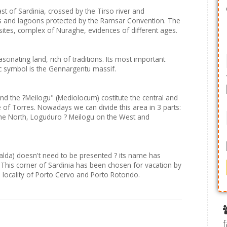
st of Sardinia, crossed by the Tirso river and
ls and lagoons protected by the Ramsar Convention. The
l sites, complex of Nuraghe, evidences of different ages.
inating land, rich of traditions. Its most important
c symbol is the Gennargentu massif.
d the ?Meilogu" (Mediolocum) costitute the central and
e of Torres. Nowadays we can divide this area in 3 parts:
the North, Loguduro ? Meilogu on the West and
lda) doesn't need to be presented ? its name has
This corner of Sardinia has been chosen for vacation by
the locality of Porto Cervo and Porto Rotondo.
f