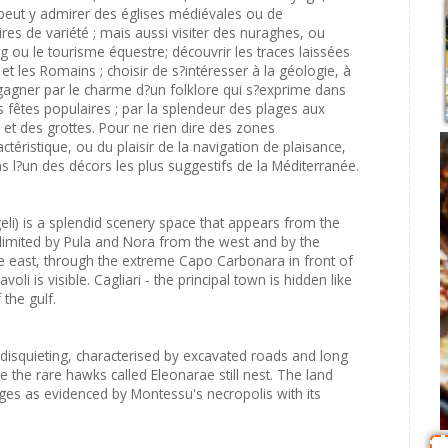
 peut y admirer des églises médiévales ou de
es de variété ; mais aussi visiter des nuraghes, ou
ng ou le tourisme équestre; découvrir les traces laissées
 et les Romains ; choisir de s?intéresser à la géologie, à
r gagner par le charme d?un folklore qui s?exprime dans
 fêtes populaires ; par la splendeur des plages aux
et des grottes. Pour ne rien dire des zones
téristique, ou du plaisir de la navigation de plaisance,
 l?un des décors les plus suggestifs de la Méditerranée.
eli) is a splendid scenery space that appears from the
limited by Pula and Nora from the west and by the
he east, through the extreme Capo Carbonara in front of
oli is visible. Cagliari - the principal town is hidden like
 the gulf.
s disquieting, characterised by excavated roads and long
e the rare hawks called Eleonarae still nest. The land
ges as evidenced by Montessu's necropolis with its