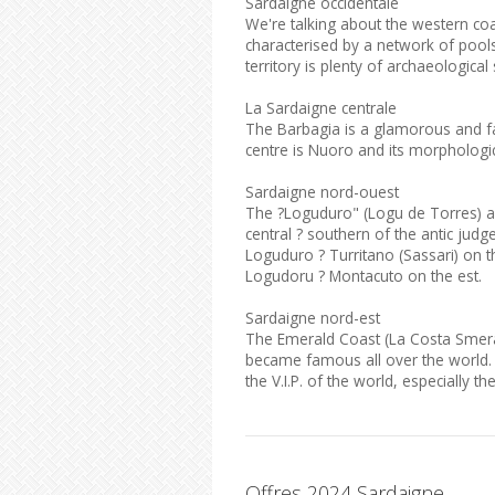
Sardaigne occidentale
We're talking about the western coa
characterised by a network of poo
territory is plenty of archaeologica
La Sardaigne centrale
The Barbagia is a glamorous and fasc
centre is Nuoro and its morphologi
Sardaigne nord-ouest
The ?Loguduro" (Logu de Torres) an
central ? southern of the antic judg
Loguduro ? Turritano (Sassari) on 
Logudoru ? Montacuto on the est.
Sardaigne nord-est
The Emerald Coast (La Costa Smera
became famous all over the world. 
the V.I.P. of the world, especially 
Offres 2024 Sardaigne