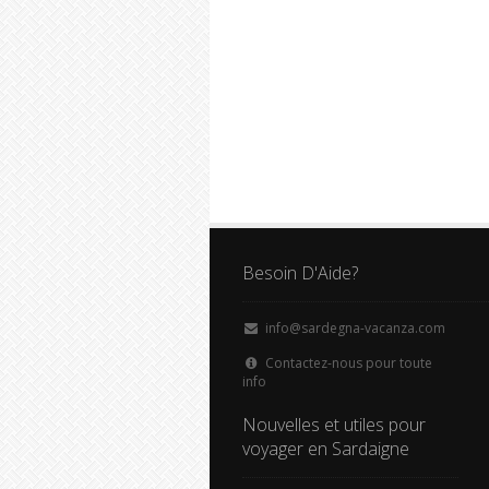
Besoin D'Aide?
info@sardegna-vacanza.com
Contactez-nous pour toute
info
Nouvelles et utiles pour
voyager en Sardaigne