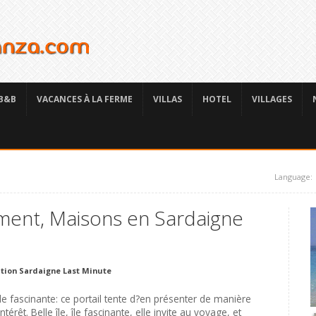
B&B
VACANCES À LA FERME
VILLAS
HOTEL
VILLAGES
Language:
ment, Maisons en Sardaigne
tion Sardaigne Last Minute
île fascinante: ce portail tente d?en présenter de manière
êt. Belle île, île fascinante, elle invite au voyage, et