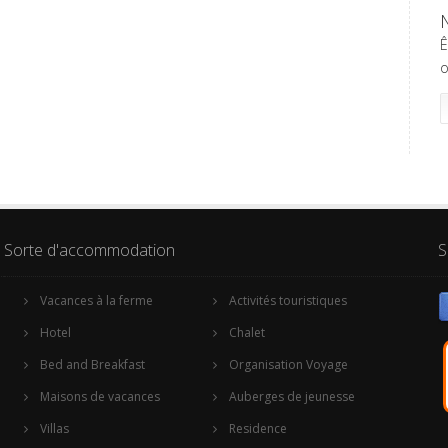
Ê
o
Sorte d'accommodation
S
Vacances à la ferme
Activités touristiques
Hotel
Chalet
Bed and Breakfast
Organisation Voyage
Maisons de vacances
Auberges de jeunesse
Villas
Residence