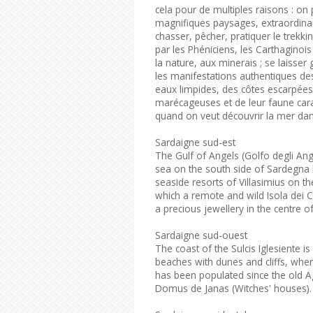
cela pour de multiples raisons : on
magnifiques paysages, extraordinair
chasser, pêcher, pratiquer le trekki
par les Phéniciens, les Carthaginois
la nature, aux minerais ; se laisse
les manifestations authentiques des
eaux limpides, des côtes escarpées 
marécageuses et de leur faune carac
quand on veut découvrir la mer dans
Sardaigne sud-est
The Gulf of Angels (Golfo degli Ang
sea on the south side of Sardegna 
seaside resorts of Villasimius on t
which a remote and wild Isola dei Cav
a precious jewellery in the centre of
Sardaigne sud-ouest
The coast of the Sulcis Iglesiente i
beaches with dunes and cliffs, wher
has been populated since the old A
Domus de Janas (Witches' houses).