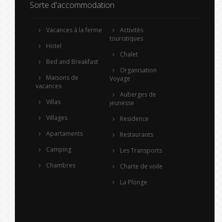
Sorte d'accommodation
Vacances à la ferme
Activités
touristiques
Hotel
Chalet
Bed and Breakfast
Organisation
Maisons de
Voyage
vacances
Auberges de
Villas
jeunesse
Villages
Residence
Apartaments
Restaurants
Camping
Les Transports
Chambres
Charte de voile
La Plonge