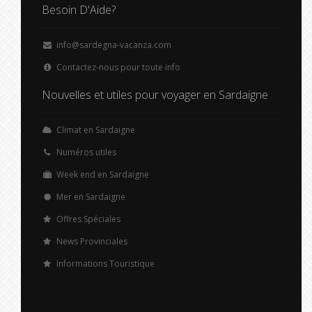
Besoin D'Aide?
info@sardegna-vacanza.com
Contactez-nous pour toute info
Nouvelles et utiles pour voyager en Sardaigne
Climat en Sardaigne
Numéros utiles
Week end en Sardaigne
Mer en Sardaigne
Offres Spéciales
News Provinciales
Informations Touristique