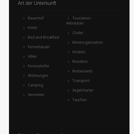
Art der Unterkunft
Bauerhof
Tourismus -
Aktivitäten
Hotel
Chalet
Bed and Breakfast
Reiseorganisation
Ferienhäuser
Hostels
Villen
Residenz
Feriendörfer
Restaurants
Wohnungen
Transport
Camping
Segelcharter
Vermieter
Tauchen