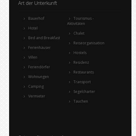
Art der Unterkunft
Bauerhof
Tourismus -
Aktivitäten
Hotel
Chalet
Bed and Breakfast
Reiseorganisation
Ferienhäuser
Hostels
Villen
Residenz
Feriendörfer
Restaurants
Wohnungen
Transport
Camping
Segelcharter
Vermieter
Tauchen