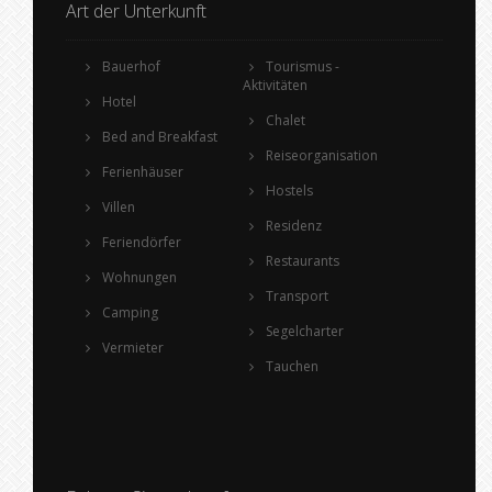
Art der Unterkunft
Bauerhof
Tourismus -
Aktivitäten
Hotel
Chalet
Bed and Breakfast
Reiseorganisation
Ferienhäuser
Hostels
Villen
Residenz
Feriendörfer
Restaurants
Wohnungen
Transport
Camping
Segelcharter
Vermieter
Tauchen