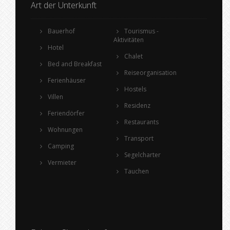
Art der Unterkunft
Bauerhof
Tourismus -
Aktivitäten
Hotel
Chalet
Bed and Breakfast
Reiseorganisation
Ferienhäuser
Hostels
Villen
Residenz
Feriendörfer
Restaurants
Wohnungen
Transport
Camping
Segelcharter
Vermieter
Tauchen