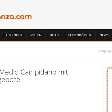
BAUERNHOF
VILLEN
HOTEL
FERIENDÖRFER
NEWS
Language
z Medio Campidano mit
gebote