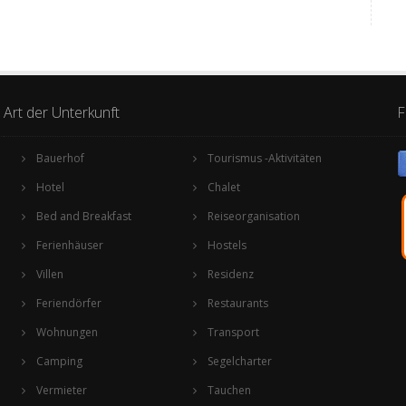
Art der Unterkunft
F
Bauerhof
Tourismus -Aktivitäten
Hotel
Chalet
Bed and Breakfast
Reiseorganisation
Ferienhäuser
Hostels
Villen
Residenz
Feriendörfer
Restaurants
Wohnungen
Transport
Camping
Segelcharter
Vermieter
Tauchen