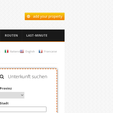
add your property
ROUTEN
LAST-MINUTE
:
Italiano
English
Francaise
Unterkunft suchen
Provinz
Stadt